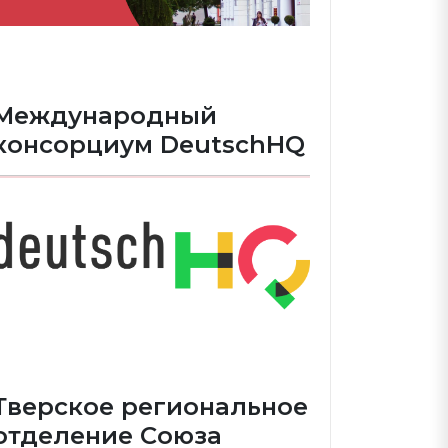
Международный
консорциум DeutschHQ
Тверское региональное
отделение Союза