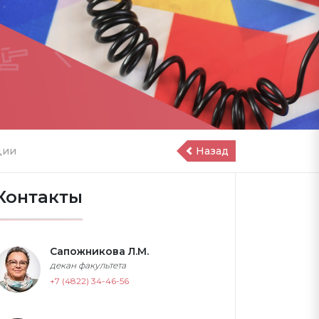
ции
Назад
Контакты
Сапожникова Л.М.
декан факультета
+7 (4822) 34-46-56