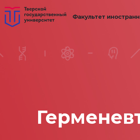
Факультет иностран
Герменев