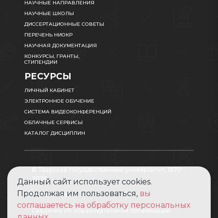
НАУЧНЫЕ НАПРАВЛЕНИЯ
НАУЧНЫЕ ШКОЛЫ
ДИССЕРТАЦИОННЫЕ СОВЕТЫ
ПЕРЕЧЕНЬ НИОКР
НАУЧНАЯ ДОКУМЕНТАЦИЯ
КОНКУРСЫ, ГРАНТЫ,
СТИПЕНДИИ
РЕСУРСЫ
ЛИЧНЫЙ КАБИНЕТ
ЭЛЕКТРОННОЕ ОБУЧЕНИЕ
СИСТЕМА ВИДЕОКОНФЕРЕНЦИЙ
ОБЛАЧНЫЕ СЕРВИСЫ
КАТАЛОГ ДИСЦИПЛИН
© Тверской государственный университет, 1870 -
2026
Данный сайт использует cookies.
Продолжая им пользоваться,
вы
Карта сайта
соглашаетесь на обработку персональных
Сведения об образовательной организации
данных