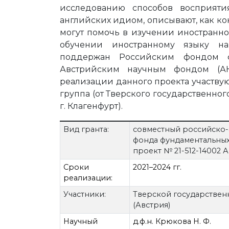
исследованию способов восприяти
английских идиом, описывают, как к
могут помочь в изучении иностранно
обучении иностранному языку н
поддержан Российским фондом ф
Австрийским научным фондом (АН
реализации данного проекта участву
группа (от Тверского государственног
г. Клагенфурт).
Вид гранта:
совместный российско-
фонда фундаментальных
проект № 21-512-14002 
Сроки
2021–2024 гг.
реализации:
Участники:
Тверской государственн
(Австрия)
Научный
д.ф.н. Крюкова Н. Ф.