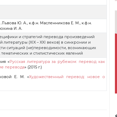
н. Львова Ю. А., к.ф.н. Масленникова Е. М., к.ф.н.
мохина И. А.
пецифики и стратегий перевода произведений
 литературы (XIX – XXI веков) в синхронии и
сти ситуаций (не)переводимости, возникающих
 тематических и стилистических явлений
ия «
Русская литература за рубежом: перевод как
ие перевода
» (2015 г.)
овой Е. М. «
Художественный перевод: новое о