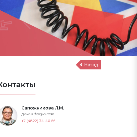
Назад
Контакты
Сапожникова Л.М.
декан факультета
+7 (4822) 34-46-56