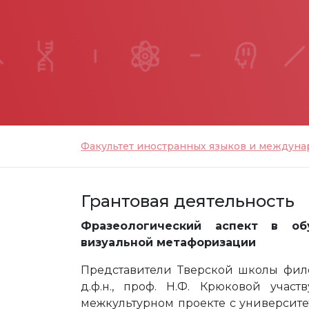
Факультет иностранных языков и междун
Грантовая деятельность
Фразеологический аспект в об
визуальной метафоризации
Представители Тверской школы фил
д.ф.н., проф. Н.Ф. Крюковой учас
межкультурном проекте с университет