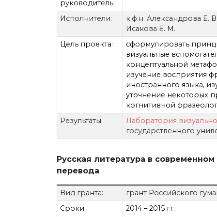
руководитель:
Исполнители:
к.ф.н. Александрова Е. 
Исакова Е. М.
Цель проекта:
сформулировать принци
визуальные вспомогате
концептуальной метафо
изучение восприятия ф
иностранного языка, и
уточнение некоторых п
когнитивной фразеоло
Результаты:
Лаборатория визуальн
государственного унив
Русская литература в современном 
перевода
Вид гранта:
грант Российского гума
Сроки
2014 – 2015 гг.