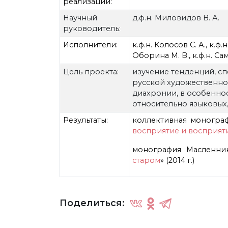
реализации:
Научный
д.ф.н. Миловидов В. А.
руководитель:
Исполнители:
к.ф.н. Колосов С. А., к.ф.
Оборина М. В., к.ф.н. Са
Цель проекта:
изучение тенденций, с
русской художественной
диахронии, в особенно
относительно языковых,
Результаты:
коллективная монограф
восприятие и восприят
монография Масленник
старом
» (2014 г.)
Поделиться: