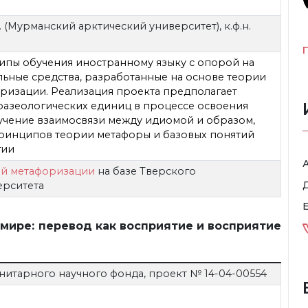
В. (Мурманский арктический университет), к.ф.н.
пы обучения иностранному языку с опорой на
льные средства, разработанные на основе теории
ризации. Реализация проекта предполагает
разеологических единиц в процессе освоения
зучение взаимосвязи между идиомой и образом,
ринципов теории метафоры и базовых понятий
гии
ой метафоризации
на базе Тверского
ерситета
E
мире: перевод как восприятие и восприятие
нитарного научного фонда, проект № 14-04-00554