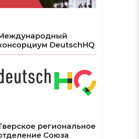
Международный
консорциум DeutschHQ
Тверское региональное
отделение Союза