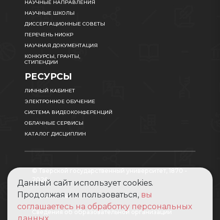
НАУЧНЫЕ НАПРАВЛЕНИЯ
НАУЧНЫЕ ШКОЛЫ
ДИССЕРТАЦИОННЫЕ СОВЕТЫ
ПЕРЕЧЕНЬ НИОКР
НАУЧНАЯ ДОКУМЕНТАЦИЯ
КОНКУРСЫ, ГРАНТЫ,
СТИПЕНДИИ
РЕСУРСЫ
ЛИЧНЫЙ КАБИНЕТ
ЭЛЕКТРОННОЕ ОБУЧЕНИЕ
СИСТЕМА ВИДЕОКОНФЕРЕНЦИЙ
ОБЛАЧНЫЕ СЕРВИСЫ
КАТАЛОГ ДИСЦИПЛИН
© Тверской государственный университет, 1870 -
2026
Данный сайт использует cookies.
Продолжая им пользоваться,
вы
Карта сайта
соглашаетесь на обработку персональных
Сведения об образовательной организации
данных