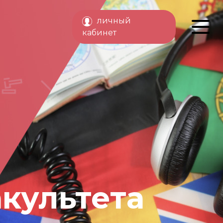
личный
кабинет
культета