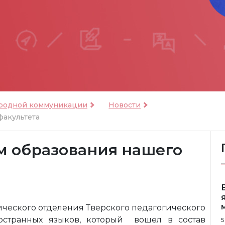
ародной коммуникации
Новости
факультета
м образования нашего
стического отделения Тверского педагогического
ностранных языков, который вошел в состав
5